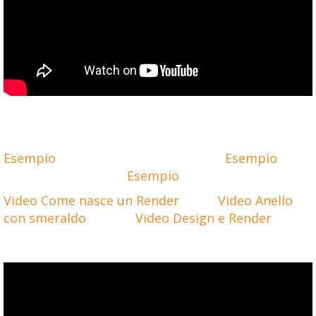
Esempio
Esempio
Esempio
Video Come nasce un Render
Video Anello
con smeraldo
Video Design e Render