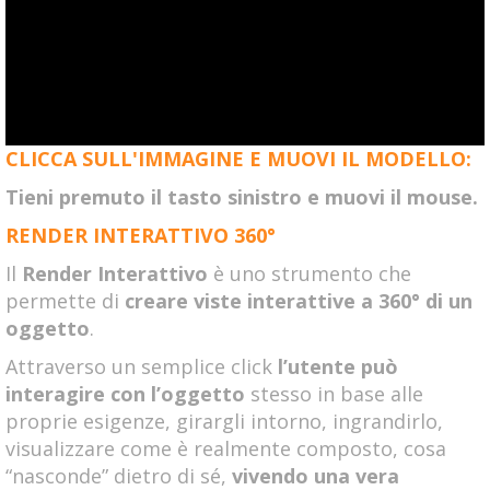
CLICCA SULL'IMMAGINE E MUOVI IL MODELLO:
Tieni premuto il tasto sinistro e muovi il mouse.
RENDER INTERATTIVO 360°
Il
Render Interattivo
è uno strumento che
permette di
creare viste interattive a 360° di un
oggetto
.
Attraverso un semplice click
l’utente può
interagire con l’oggetto
stesso in base alle
proprie esigenze, girargli intorno, ingrandirlo,
visualizzare come è realmente composto, cosa
“nasconde” dietro di sé,
vivendo una vera