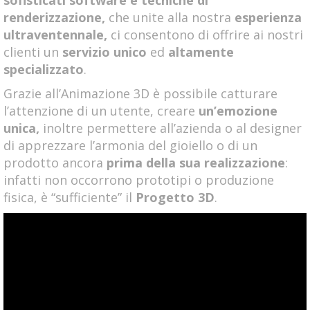
sofisticati software e tecniche di
renderizzazione,
che unite alla nostra
esperienza
ultraventennale,
ci consentono di offrire ai nostri
clienti un
servizio unico
ed
altamente
specializzato
.
Grazie all’Animazione 3D è possibile catturare
l’attenzione di un utente, creare
un’emozione
unica,
inoltre permettere all’azienda o al designer
di apprezzare l’armonia del gioiello o di un
prodotto ancora
prima della sua realizzazione
:
infatti non occorrono prototipi o produzione
fisica, è “sufficiente” il
Progetto 3D
.