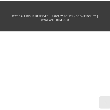
©2016 ALL RIGHT RESERVED |
PRIVACY POLICY
-
COOKIE POLICY
|
WWW.ANTEREM.COM