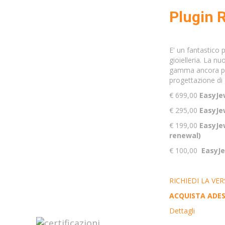
Plugin 
E' un fantastico p
gioielleria. La n
gamma ancora più 
progettazione di g
€ 699,00
EasyJe
€ 295,00
EasyJe
€ 199,00
EasyJe
renewal)
€ 100,00
EasyJe
RICHIEDI LA VE
ACQUISTA ADES
Dettagli