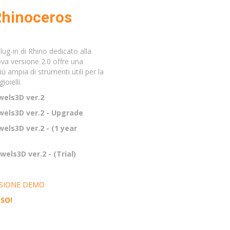
Rhinoceros
lug-in di Rhino dedicato alla
uova versione 2.0 offre una
ampia di strumenti utili per la
ioielli.
wels3D ver.2
wels3D ver.2 - Upgrade
wels3D ver.2
- (1 year
wels3D ver.2 - (Trial)
RSIONE DEMO
SO!