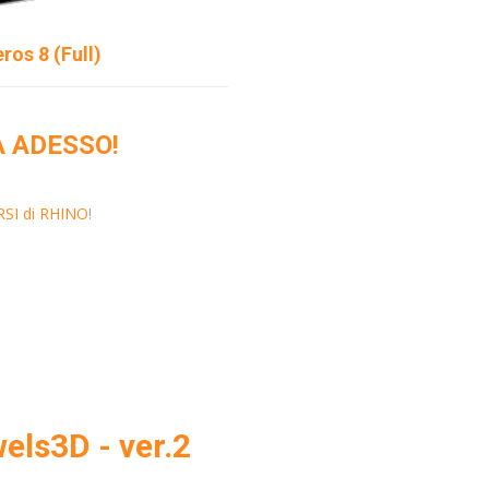
ros 8 (Full)
 ADESSO!
SI di RHINO
!
els3D - ver.2