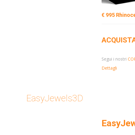
€ 995 Rhinoce
ACQUISTA
Segui i nostri
COR
Dettagli
EasyJewels3D
EasyJew